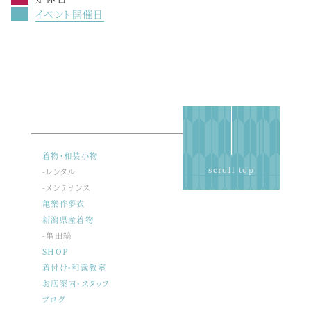
イベント開催日
着物・和装小物
scroll top
-レンタル
-メンテナンス
亀樂作夢衣
新潟県産着物
-亀田縞
SHOP
着付け・和裁教室
お店案内・スタッフ
ブログ