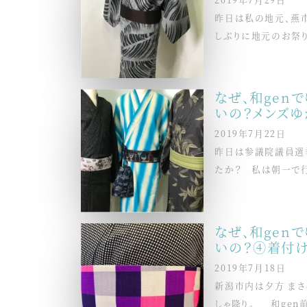
昨日は私の地元、燕
しぶりに地元のお祭りの
なぜ、和gen
いの？メンズゆ
2019年7月22日
昨日は参議院議員選
たか？ 私は朝一で行っ
なぜ、和gen
いの？④着付
2019年7月18日
新潟市内は夕方 まさ
しゃ降り。 和gen前 