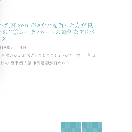
なぜ、和genでゆかたを買った方が良
いの？③コーディネートの適切なアドバ
イス
019年7月14日
三連休いかがお過ごしでしたでしょうか？ 本日、白山
社の 夏季例大祭神輿渡御が行われま ...