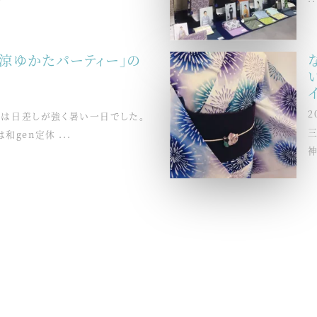
納涼ゆかたパーティー」の
2
市は日差しが強く暑い一日でした。
gen定休 ...
神