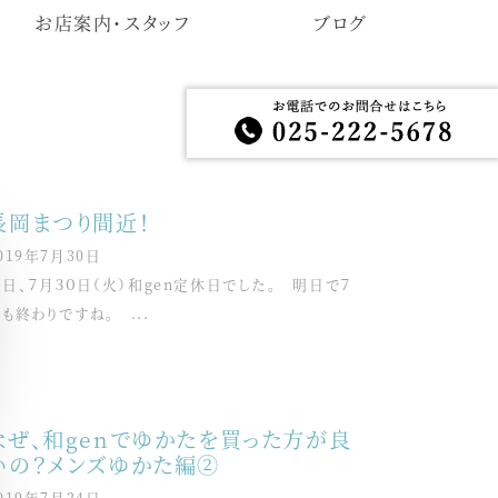
お店案内・スタッフ
ブログ
長岡まつり間近！
019年7月30日
日、７月３０日（火）和gen定休日でした。 明日で７
も終わりですね。 ...
なぜ、和genでゆかたを買った方が良
いの？メンズゆかた編②
019年7月24日