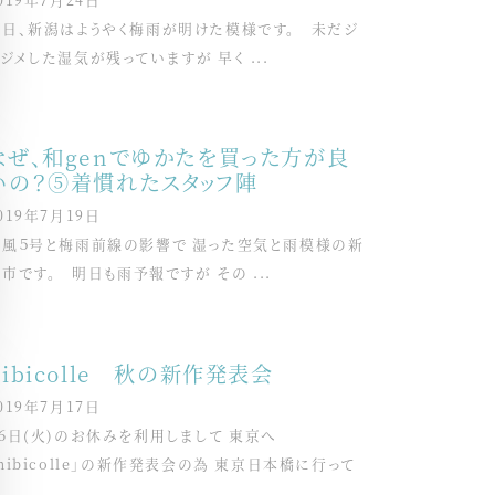
本日、新潟はようやく梅雨が明けた模様です。 未だジ
ジメした湿気が残っていますが 早く ...
なぜ、和genでゆかたを買った方が良
いの？⑤着慣れたスタッフ陣
019年7月19日
台風５号と梅雨前線の影響で 湿った空気と雨模様の新
市です。 明日も雨予報ですが その ...
hibicolle 秋の新作発表会
019年7月17日
６日(火)のお休みを利用しまして 東京へ
hibicolle」の新作発表会の為 東京日本橋に行って
.