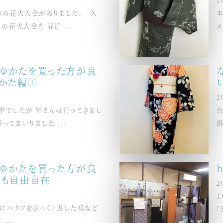
市の花火大会がありました。 久
花火大会を 間近 ...
メ
でゆかたを買った方が良
かた編①
2
挙でしたが 皆さんは行ってきまし
てまいりました ...
潟
でゆかたを買った方が良
けも自由自在
2
１
にバケツをひっくり返した様など
「
...
..