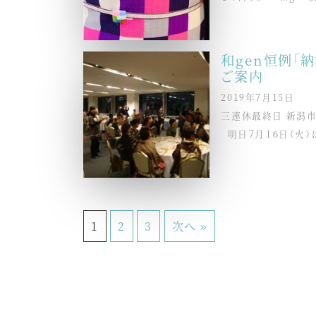
和gen恒例「
ご案内
2019年7月15日
三連休最終日 新潟
明日７月１６日（火）は和
1
2
3
次へ »