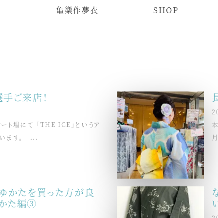
物
亀樂作夢衣
SHOP
選手ご来店！
2
ト場にて 「THE ICE」というア
本
ます。 ...
月
でゆかたを買った方が良
かた編③
2