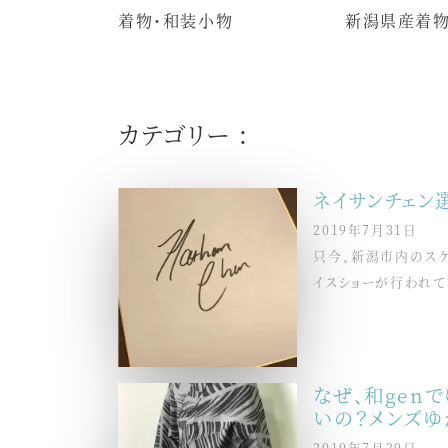
着物・和装小物
新潟県産着
カテゴリー :
ネイサンチェン
2019年7月31日
只今、新潟市内のスケー
イスショーが行われてい
なぜ、和gen
いの？メンズゆ
2019年7月29日