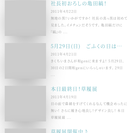
社長初おろしの亀田縞！
2011年4月22日
無地の黒！いかがですか！ 社長の真っ黒は初めて
見ました。イメチェンだそうです。 亀田縞だけに
『縞』の ...
5月29日(日) ごふくの日は…
2011年4月21日
きくちいまさんが和genに来ますよ！ 5月29日、
30日の2日間和genにいらっしゃいます。 29日
...
本日最終日！草履展
2011年4月19日
目の前で鼻緒をすげてくれるなんて機会めったに
無い！ さらに履き心地良し！デザイン良し！ 本日
草履展最 ...
草履展開催中♪