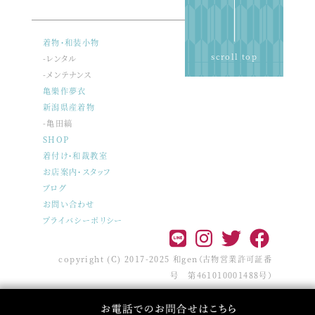
着物・和装小物
scroll top
-レンタル
-メンテナンス
亀樂作夢衣
新潟県産着物
-亀田縞
SHOP
着付け・和裁教室
お店案内・スタッフ
ブログ
お問い合わせ
プライバシーポリシー
copyright (C) 2017-2025 和gen（古物営業許可証番
号 第461010001488号）