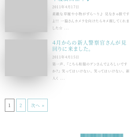
2011年4月17日
素敵な草履や小物がずら〜り♪ 見なきゃ損です
よ！！ 一脇さんカメラを向けたらキメ顔してくれま
した☆ ...
４月からの新人警察官さんが見
回りに来ました。
2011年4月15日
第一声、 『こちら和服のゲンさんでよろしいです
か？』 笑ってはいけない。 笑ってはいけない。 新
人く ...
1
2
次へ »