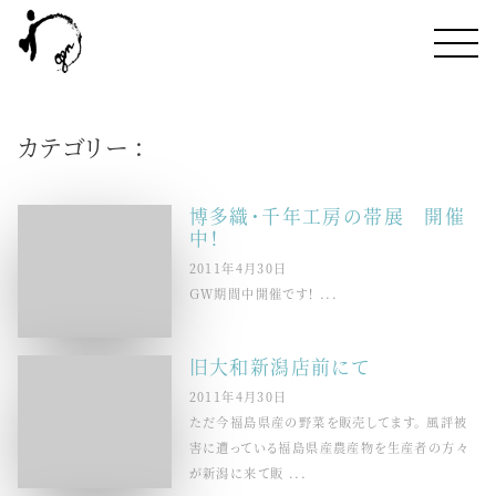
カテゴリー :
博多織・千年工房の帯展 開催
中！
2011年4月30日
ＧＷ期間中開催です！ ...
旧大和新潟店前にて
2011年4月30日
ただ今福島県産の野菜を販売してます。 風評被
害に遭っている福島県産農産物を生産者の方々
が新潟に来て販 ...