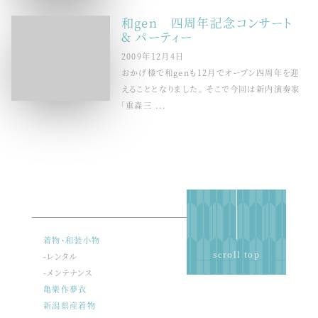
和gen 四周年記念コンサート
& パーティー
2009年12月4日
おかげ様で和genも12月でオープン四周年を迎
えることとなりました。 そこで今回は新内演奏家
「重森三 ...
着物・和装小物
scroll top
-レンタル
-メンテナンス
亀樂作夢衣
新潟県産着物