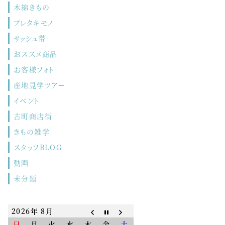
木綿きもの
プレタキモノ
サッシュ帯
おススメ商品
お客様フォト
産地見学ツアー
イベント
古町商店街
きもの雑学
スタッフBLOG
動画
未分類
2026年 8月
日
月
火
水
木
金
土