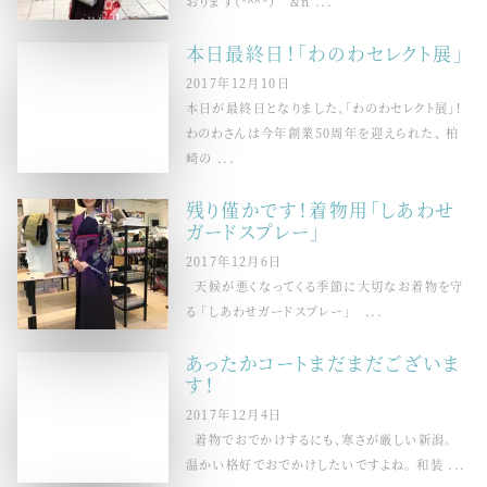
おります（*＾＾*） &n ...
本日最終日！「わのわセレクト展」
2017年12月10日
本日が最終日となりました、「わのわセレクト展」！
わのわさんは今年創業50周年を迎えられた、 柏
崎の ...
残り僅かです！着物用「しあわせ
ガードスプレー」
2017年12月6日
天候が悪くなってくる季節に大切なお着物を守
る 「しあわせガードスプレー」 ...
あったかコートまだまだございま
す！
2017年12月4日
着物でおでかけするにも、寒さが厳しい新潟。
温かい格好でおでかけしたいですよね。 和装 ...