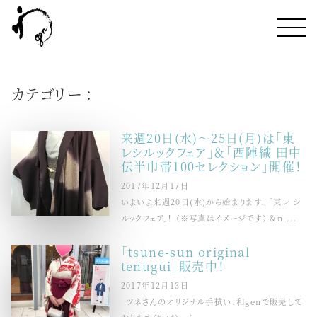
カテゴリー :
来週20日(水)～25日(月)は「東
レシルックフェア」＆「西陣織 田中
伝半巾帯100セレクション」開催！
2017年12月17日
いよいよ来週20日(水)から始まります、 「東レ シ
ルックフェア」！ （※写真はイメージです） &n ...
「tsune-sun original
tenugui」販売中！
2017年12月13日
ツネさんのオリジナル手拭い、和genで販売して