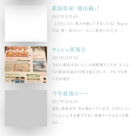
新潟県産「亀田縞」！
2017年12月4日
12月に入り、寒さが増してきましたね！ 和gen
では、秋～春の3シーズンご着用いただけ ...
サッシュ帯報告
2017年12月3日
今日の新潟市あいにくの雨模様でしたが 久しぶ
りに最高気温が10度を超えました。 それでも寒
い日が続き ...
今年最後の・・・
2017年12月1日
現在、新潟市内 雪が積もっています。 12月に入っ
ていよいよ冬本番ですね！ 皆様タイヤはもう交換
され ...