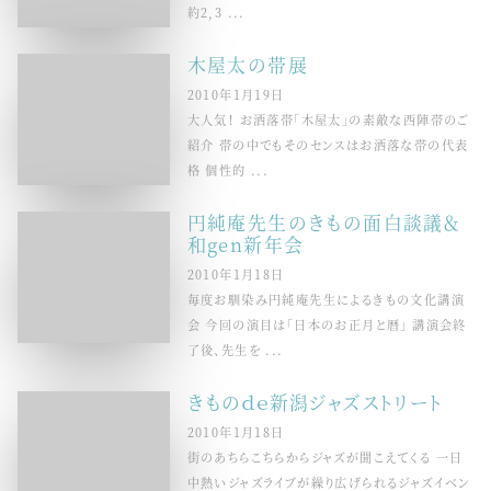
約2,3 ...
木屋太の帯展
2010年1月19日
大人気！ お洒落帯「木屋太」の素敵な西陣帯のご
紹介 帯の中でもそのセンスはお洒落な帯の代表
格 個性的 ...
円純庵先生のきもの面白談議＆
和gen新年会
2010年1月18日
毎度お馴染み円純庵先生によるきもの文化講演
会 今回の演目は「日本のお正月と暦」 講演会終
了後、先生を ...
きものｄｅ新潟ジャズストリート
2010年1月18日
街のあちらこちらからジャズが聞こえてくる 一日
中熱いジャズライブが繰り広げられるジャズイベン