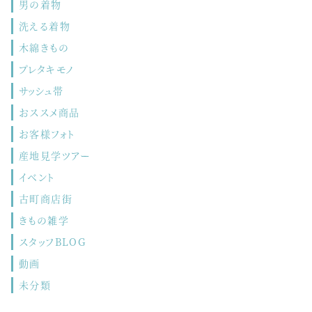
男の着物
洗える着物
木綿きもの
プレタキモノ
サッシュ帯
おススメ商品
お客様フォト
産地見学ツアー
イベント
古町商店街
きもの雑学
スタッフBLOG
動画
未分類