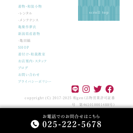
着物・和装小物
scroll top
-レンタル
-メンテナンス
亀樂作夢衣
新潟県産着物
-亀田縞
SHOP
着付け・和裁教室
お店案内・スタッフ
ブログ
お問い合わせ
プライバシーポリシー
copyright (C) 2017-2025 和gen（古物営業許可証番
号 第461010001488号）