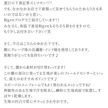
連日の下着記事スミマセン！！！
でも、なかなかお店で下着類って見せてもらうのためらう方も多
いのではないかと思い、
和genブログでご紹介しています！！
みなさん、和装下着屋和genもそろそろ終わりますので、
もう少しお付き合い下さい！笑
さて、今日はこちらのゆかた下です。
胴にクレープ地の長繊維・インド綿を使用してあります。
肌触りがとっても気持ちいいです♪
そして、腰から素材が切り替わってます！
この腰の部分に使ってる生地が東レのフィールドセンサーといっ
て、最大のおすすめポイントです♪
スポーツのユニフォームでもよく使われるメッシュですね！
伸縮性のある生地で汗を吸水し、瞬時に生地表面で拡散し、す
ばやく乾燥します。
生地の凹凸で常にサラっとさわやかです。