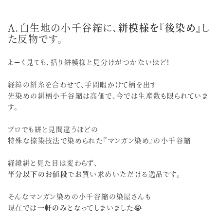
A.白生地の小千谷縮に、
絣模様を『後染め』
し
た反物です。
よーく見ても、括り絣模様と見分けがつかないほど！
経緯の絣糸を合わせて、手間暇かけて柄を出す
先染めの絣柄小千谷縮は高価で、今では生産数も限られていま
す。
プロでも絣と見間違うほどの
特殊な捺染技法で染められた『マンガン染め』の小千谷縮
経緯絣と見た目は変わらず、
半分以下のお値段
でお買い求めいただける逸品です。
そんなマンガン染めの小千谷縮の染屋さんも
現在では
一軒のみ
となってしまいました😭