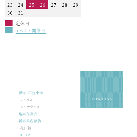
23
24
25
26
27
28
29
30
31
定休日
イベント開催日
着物・和装小物
scroll top
-レンタル
-メンテナンス
亀樂作夢衣
新潟県産着物
-亀田縞
SHOP