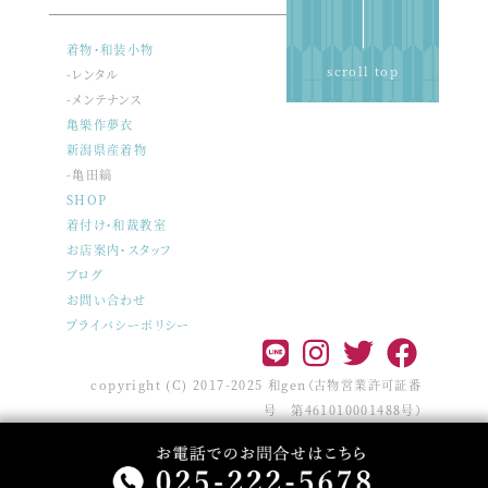
着物・和装小物
scroll top
-レンタル
-メンテナンス
亀樂作夢衣
新潟県産着物
-亀田縞
SHOP
着付け・和裁教室
お店案内・スタッフ
ブログ
お問い合わせ
プライバシーポリシー
copyright (C) 2017-2025 和gen（古物営業許可証番
号 第461010001488号）