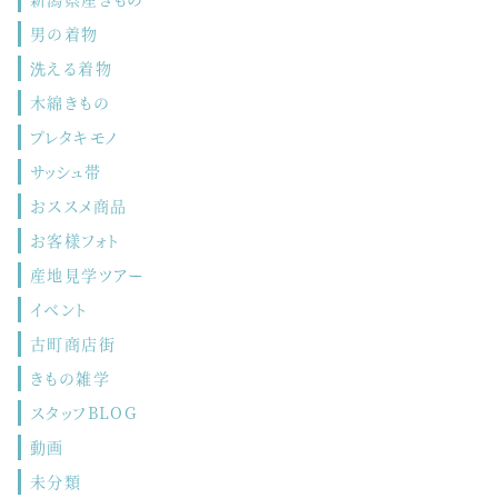
男の着物
洗える着物
木綿きもの
プレタキモノ
サッシュ帯
おススメ商品
お客様フォト
産地見学ツアー
イベント
古町商店街
きもの雑学
スタッフBLOG
動画
未分類