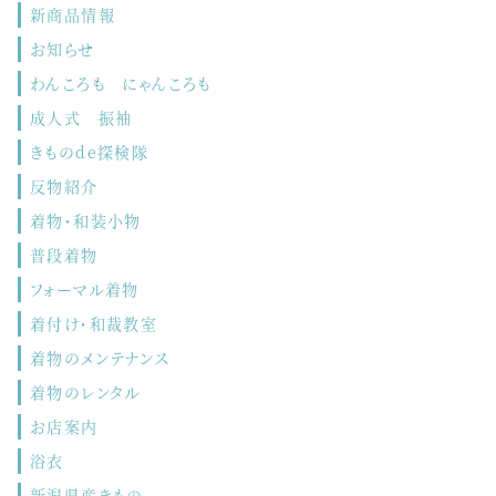
新商品情報
お知らせ
わんころも にゃんころも
成人式 振袖
きものde探検隊
反物紹介
着物・和装小物
普段着物
フォーマル着物
着付け・和裁教室
着物のメンテナンス
着物のレンタル
お店案内
浴衣
新潟県産きもの