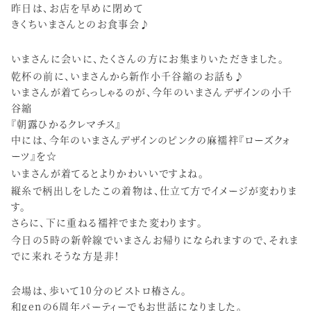
昨日は、お店を早めに閉めて
きくちいまさんとのお食事会♪
いまさんに会いに、たくさんの方にお集まりいただきました。
乾杯の前に、いまさんから新作小千谷縮のお話も♪
いまさんが着てらっしゃるのが、今年のいまさんデザインの小千
谷縮
『朝露ひかるクレマチス』
中には、今年のいまさんデザインのピンクの麻襦袢『ローズクォ
ーツ』を☆
いまさんが着てるとよりかわいいですよね。
縦糸で柄出しをしたこの着物は、仕立て方でイメージが変わりま
す。
さらに、下に重ねる襦袢でまた変わります。
今日の5時の新幹線でいまさんお帰りになられますので、それま
でに来れそうな方是非！
会場は、歩いて10分のビストロ椿さん。
和genの6周年パーティーでもお世話になりました。