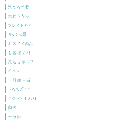
洗える着物
木綿きもの
プレタキモノ
サッシュ帯
おススメ商品
お客様フォト
産地見学ツアー
イベント
古町商店街
きもの雑学
スタッフBLOG
動画
未分類