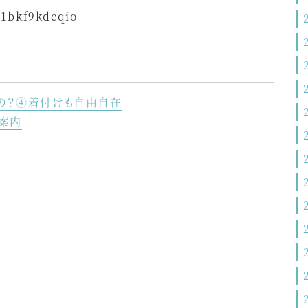
41bkf9kdcqio
の？④着付けも自由自在
ご案内