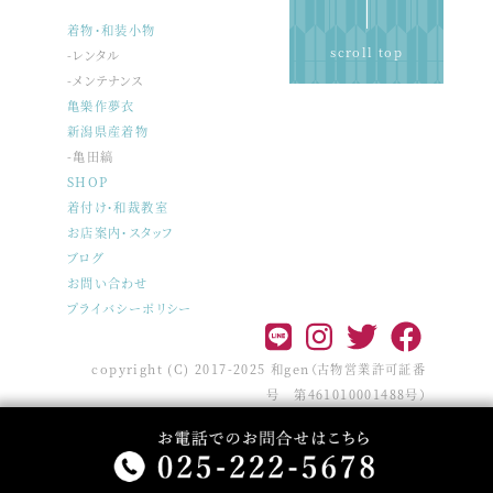
着物・和装小物
scroll top
-レンタル
-メンテナンス
亀樂作夢衣
新潟県産着物
-亀田縞
SHOP
着付け・和裁教室
お店案内・スタッフ
ブログ
お問い合わせ
プライバシーポリシー
copyright (C) 2017-2025 和gen（古物営業許可証番
号 第461010001488号）