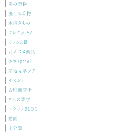
男の着物
洗える着物
木綿きもの
プレタキモノ
サッシュ帯
おススメ商品
お客様フォト
産地見学ツアー
イベント
古町商店街
きもの雑学
スタッフBLOG
動画
未分類