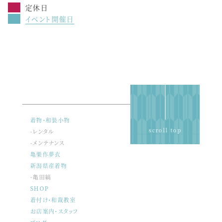
定休日
イベント開催日
着物・和装小物
scroll top
-レンタル
-メンテナンス
亀樂作夢衣
新潟県産着物
-亀田縞
SHOP
着付け・和裁教室
お店案内・スタッフ