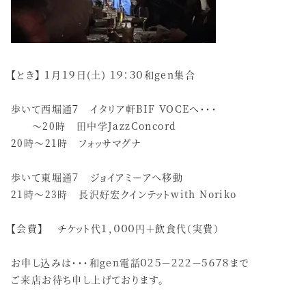
【とき】 １月１９日(土) １９：３０和gen集合
歩いて西堀通７ イタリア軒BIF VOCEへ・・・
～20時 田中学JazzConcord
20時～21時 フォッサマグナ
歩いて東堀通７ ジョイアミーアへ移動
21時～23時 長沢好宏クインテットwith Noriko
【会費】 チケット代１，０００円＋飲食代（実費）
お申し込みは・・・和gen電話０２５－２２２－５６７８まで
ご来店お待ち申し上げております。