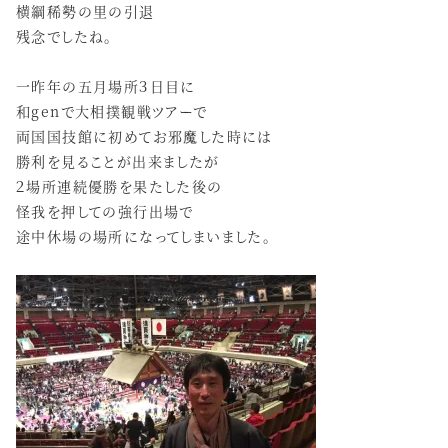
横綱稀勢の里の引退
残念でしたね。
一昨年の五月場所３日目に
和genで大相撲観戦ツアーで
両国国技館に初めてお邪魔した時には
勝利を見ることが出来ましたが
２場所連続優勝を果たした後の
怪我を押しての強行出場で
途中休場の場所になってしまいました。