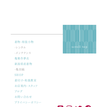
着物・和装小物
scroll top
-レンタル
-メンテナンス
亀樂作夢衣
新潟県産着物
-亀田縞
SHOP
着付け・和裁教室
お店案内・スタッフ
ブログ
お問い合わせ
プライバシーポリシー