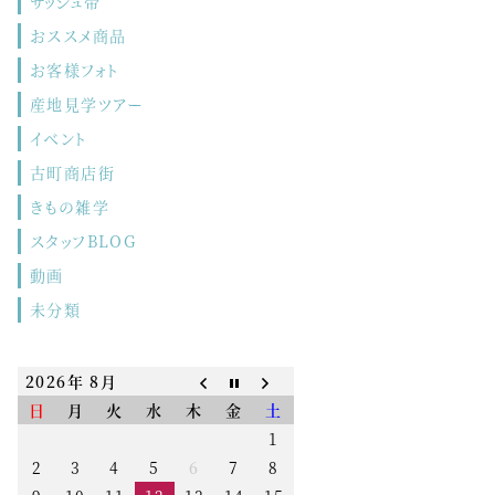
サッシュ帯
おススメ商品
お客様フォト
産地見学ツアー
イベント
古町商店街
きもの雑学
スタッフBLOG
動画
未分類
2026年 8月
日
月
火
水
木
金
土
1
2
3
4
5
6
7
8