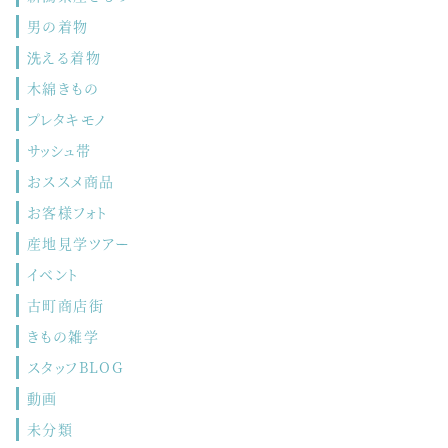
男の着物
洗える着物
木綿きもの
プレタキモノ
サッシュ帯
おススメ商品
お客様フォト
産地見学ツアー
イベント
古町商店街
きもの雑学
スタッフBLOG
動画
未分類