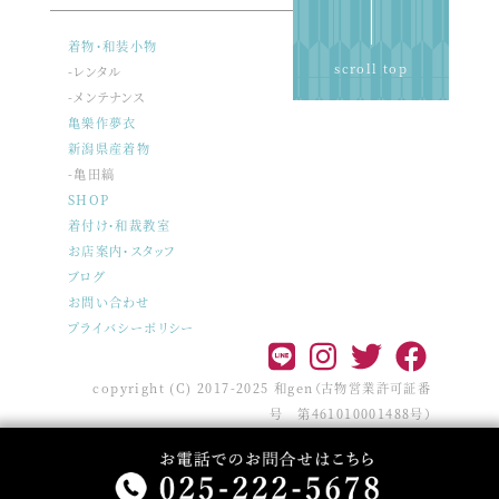
着物・和装小物
scroll top
-レンタル
-メンテナンス
亀樂作夢衣
新潟県産着物
-亀田縞
SHOP
着付け・和裁教室
お店案内・スタッフ
ブログ
お問い合わせ
プライバシーポリシー
copyright (C) 2017-2025 和gen（古物営業許可証番
号 第461010001488号）