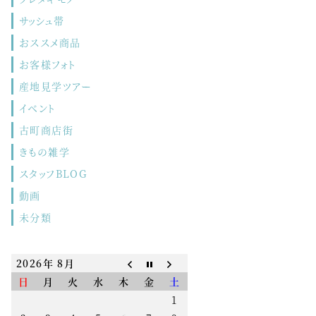
サッシュ帯
おススメ商品
お客様フォト
産地見学ツアー
イベント
古町商店街
きもの雑学
スタッフBLOG
動画
未分類
2026年 8月
日
月
火
水
木
金
土
1