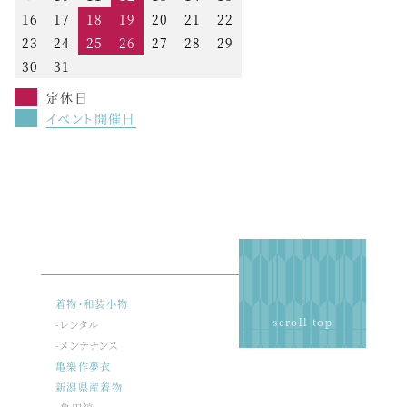
16
17
18
19
20
21
22
23
24
25
26
27
28
29
30
31
定休日
イベント開催日
着物・和装小物
scroll top
-レンタル
-メンテナンス
亀樂作夢衣
新潟県産着物