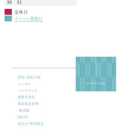
30
31
定休日
イベント開催日
着物・和装小物
scroll top
-レンタル
-メンテナンス
亀樂作夢衣
新潟県産着物
-亀田縞
SHOP
着付け・和裁教室