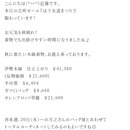
こんにちは（*＾＾*）近藤です。
本日の古町モール７は下水道まつりで
賑わっています！
お天気も秋晴れ！
着物でも出掛けやすい時期になりましたね♪
秋に着たい木綿着物、お誂え承っております。
伊勢木綿 仕立上がり ￥41,580
(反物価格 ￥21,600)
半巾帯 ￥6,494
ガマ口バッグ ￥8,640
カレンブロッソ草履 ￥21,600
再来週、20日（水）～の月之さんのバッグ展とあわせて
トータルコーディネートしてみるのもよいですね◎