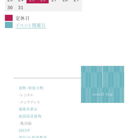
30
31
定休日
イベント開催日
着物・和装小物
scroll top
-レンタル
-メンテナンス
亀樂作夢衣
新潟県産着物
-亀田縞
SHOP
着付け・和裁教室