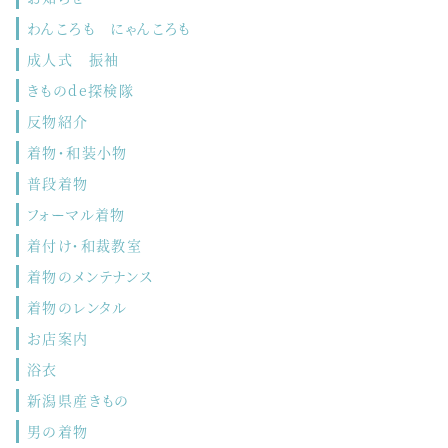
わんころも にゃんころも
成人式 振袖
きものde探検隊
反物紹介
着物・和装小物
普段着物
フォーマル着物
着付け・和裁教室
着物のメンテナンス
着物のレンタル
お店案内
浴衣
新潟県産きもの
男の着物