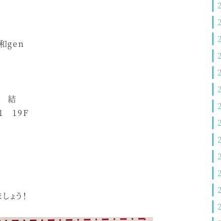
和gen
邸 結
 19F
しょう！