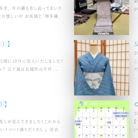
至。 年の瀬も差し迫ってまいり
末の慌しい中 お客様と「博多織
..
①】
2
いう間に10月に突入いたしました！
こ
？ 五十嵐は長襦袢の半衿 ...
..
③】
2
兆しが見えてきました！これから
【
いイベント盛りだくさん♩ 浴衣
(