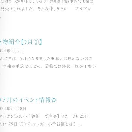
新潟はすっかり冬らしくなり 今朝は新潟市内でも積雪
が見受けられました。 そんな中、サッカー アルビレ
.
反物紹介【9月①】
024年9月7日
んにちは！ 9月になりました🍁秋とは思えない暑さ
で、半袖が手放せません。 着物では浴衣一枚が丁度い
.
🌻７月のイベント情報🌻
024年7月18日
マンガン染め小千谷縮 受注会】 とき 7月25日
木)〜29日(月) Q.マンガン小千谷縮とは？ ...