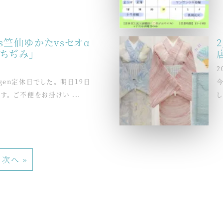
s竺仙ゆかたvsセオα
谷ちぢみ」
店
2
和gen定休日でした。 明日19日
す。 ご不便をお掛けい ...
し
次へ »