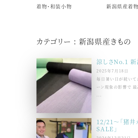
着物・和装小物
新潟県産着
カテゴリー : 新潟県産きもの
涼しさNo.1 
2025年7月18日
毎日暑い日が続いてお
ーン現象の影響で 最
...
12/21～「猪
SALE」
2024年12月21日