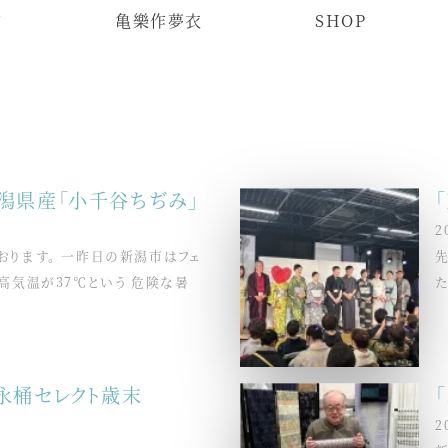
物
亀樂作夢衣
SHOP
新潟県産「小千谷ちぢみ」
2
ります。 一昨日の新潟市はフェ
高気温が37℃という 危険な暑
た
井永桶セレクト歳末
2