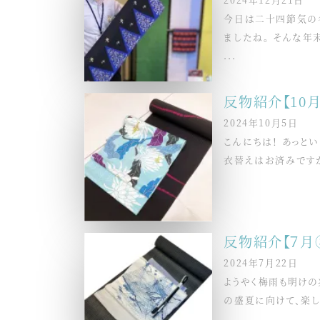
今日は二十四節気の冬
ましたね。 そんな年
...
反物紹介【10月
2024年10月5日
こんにちは！ あっと
衣替えはお済みですか
反物紹介【７月
2024年7月22日
ようやく梅雨も明けの
の盛夏に向けて、楽し
...