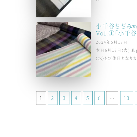
小千谷ちぢみv
Vol.①「小千
2024年6月18日
本日6月18日(火) 
(水)も定休日となりま
1
2
3
4
5
6
…
13