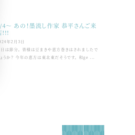
2/4～ あの！墨流し作家 恭平さんご来
!!!
024年2月3日
今日は節分。 皆様は豆まきや恵方巻きはされましたで
ょうか？ 今年の恵方は東北東だそうです。 和ge ...