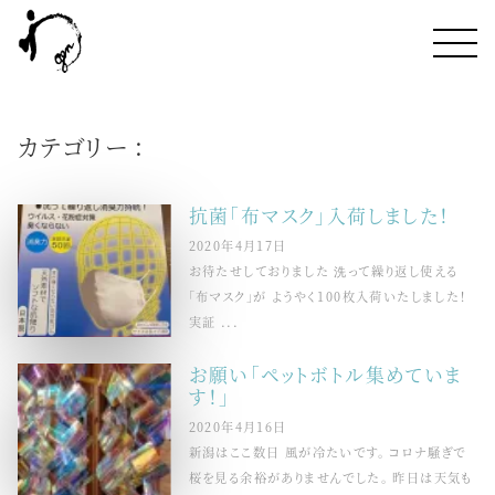
カテゴリー :
抗菌「布マスク」入荷しました！
2020年4月17日
お待たせしておりました 洗って繰り返し使える
「布マスク」が ようやく100枚入荷いたしました！
実証 ...
お願い「ペットボトル集めていま
す！」
2020年4月16日
新潟はここ数日 風が冷たいです。 コロナ騒ぎで
桜を見る余裕がありませんでした。 昨日は天気も