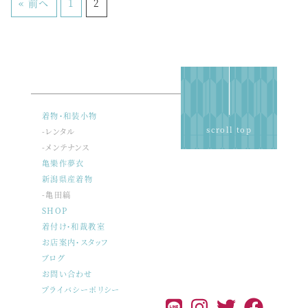
« 前へ
1
2
着物・和装小物
scroll top
-レンタル
-メンテナンス
亀樂作夢衣
新潟県産着物
-亀田縞
SHOP
着付け・和裁教室
お店案内・スタッフ
ブログ
お問い合わせ
プライバシーポリシー