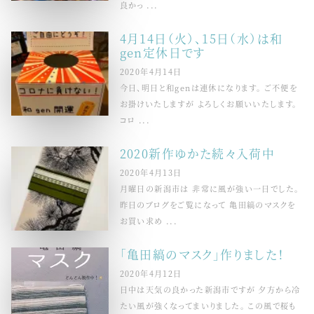
良かっ ...
4月14日（火）、15日（水）は和
gen定休日です
2020年4月14日
今日、明日と和genは連休になります。 ご不便を
お掛けいたしますが よろしくお願いいたします。
コロ ...
2020新作ゆかた続々入荷中
2020年4月13日
月曜日の新潟市は 非常に風が強い一日でした。
昨日のブログをご覧になって 亀田縞のマスクを
お買い求め ...
「亀田縞のマスク」作りました！
2020年4月12日
日中は天気の良かった新潟市ですが 夕方から冷
たい風が強くなってまいりました。 この風で桜も