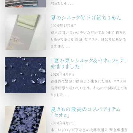
散ってしま ...
夏のシルック付下げ絽ちりめん
2020年4月10日
連日お問い合わせをいただいております 繰り返
し洗って使える 抗菌「布マスク」 日にちは断定で
きません ...
「夏の東レシルック＆セオαフェア」
始まりました！
2020年4月9日
首都圏で緊急事態宣言が出された後も マスクの
品薄状態が続いています。 和genでも販売してお
りました ...
夏きもの最高のコスパアイテム
「セオα」
2020年4月7日
本日いよいよ東京などの大都市圏に 緊急事態宣